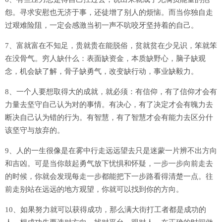
怨。寻求安慰也无济于事，还徒增了别人的烦恼。而当你独自走
过艰难险阻，一定会感激当初一声不吭咬牙坚持着的自己。
7、富就富在不知足，贵就贵在能脱俗，贫就贫在少见识，笨就笨
在没骨气。穷人缺什么：表面缺资金，本质缺野心，脑子缺观
念，机会缺了解，骨子缺勇气，改变缺行动，事业缺毅力。
8、一个人要想取得大的成就，就必须：有信仰，有了信仰才会有
力量去坚守自己认为对的事情。有决心，有了决定才会有魄力去
断决自己认为错的行为。有智慧，有了智慧才会有能力去区分什
该坚守与放弃的。
9、人的一生很像是在雾中行走远远望去只是迷蒙一片辨不出方向
和吉凶。可是当你鼓起勇气放下忧惧和怀疑，一步一步向前走去
的时候，你就会发现每走一步都能把下一步路看得清楚一点。往
前走别站在远远的地方观望，你就可以找到你的方向。
10、如果努力就可以获得成功，那么满大街打工者都是成功的