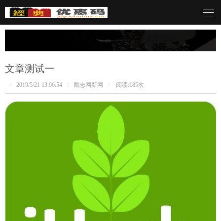
言呓语
文章测试一
/
2019/5/21 13:06:54
/
励志网新网
/
阅读:
185次