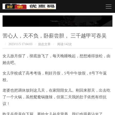
言呓语
苦心人，天不负，卧薪尝胆， 三千越甲可吞吴
/
2023/11/5 17:04:03
/
励志文章
/
阅读:
142次
女儿放月假了，彻底放飞了，每天晚睡晚起，想想难得放松，由
她去吧。
女儿学校成了高考考场，刚好月假，5号中午放假，8号下午返
校。
老婆也把调休放到这几天，在家陪陪女儿。刚回来那天，出去吃
了一个火锅，虽然鸳鸯锅微辣，但第二天我的肚子依然有些抗
议！
昨天岳母亲自下厨，要给女儿补充营养，我们也跟着沾光了。